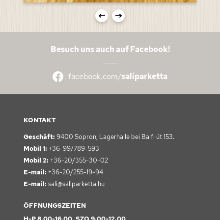
Besuch uns auch auf Facebook!
facebook.com/
saliparketta
KONTAKT
Geschäft:
9400 Sopron,
Lagerhalle bei Balfi út 153.
Mobil 1:
+36-99/789-593
Mobil 2:
+36-20/355-30-02
E-mail:
+36-20/255-19-94
E-mail:
sali@saliparketta.hu
ÖFFNUNGSZEITEN
H-P 8.00-16.00, SZO 9.00-12.00