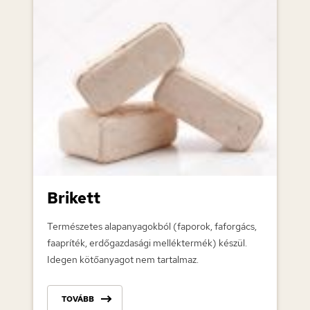
Brikett
Természetes alapanyagokból (faporok, faforgács,
faapríték, erdőgazdasági melléktermék) készül.
Idegen kötőanyagot nem tartalmaz.
TOVÁBB