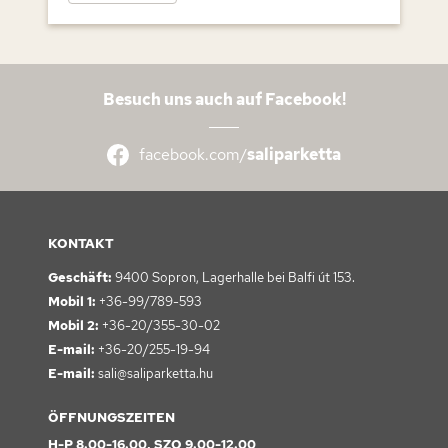
Besuch uns auch auf Facebook!
facebook.com/
saliparketta
KONTAKT
Geschäft:
9400 Sopron,
Lagerhalle bei Balfi út 153.
Mobil 1:
+36-99/789-593
Mobil 2:
+36-20/355-30-02
E-mail:
+36-20/255-19-94
E-mail:
sali@saliparketta.hu
ÖFFNUNGSZEITEN
H-P 8.00-16.00, SZO 9.00-12.00