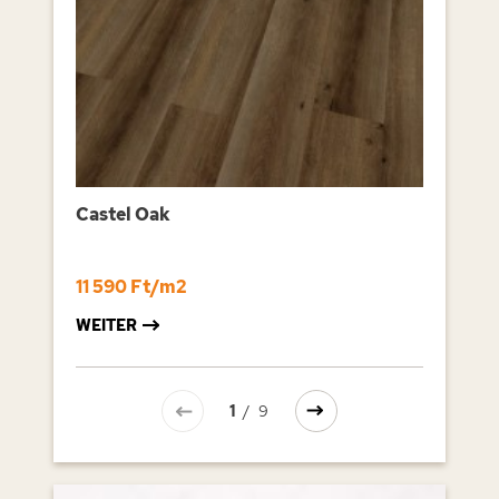
Castel Oak
11 590 Ft/m2
WEITER
1
/
9