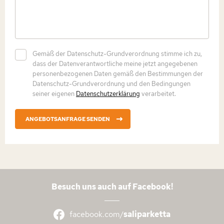
Gemäß der Datenschutz-Grundverordnung stimme ich zu,
dass der Datenverantwortliche meine jetzt angegebenen
personenbezogenen Daten gemäß den Bestimmungen der
Datenschutz-Grundverordnung und den Bedingungen
seiner eigenen
Datenschutzerklärung
verarbeitet.
ANGEBOTSANFRAGE SENDEN
Besuch uns auch auf Facebook!
facebook.com/
saliparketta