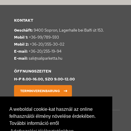
KONTAKT
Geschäft:
9400 Sopron,
Lagerhalle bei Balfi út 153.
Mobil 1:
+36-99/789-593
Mobil 2:
+36-20/355-30-02
E-mail:
+36-20/255-19-94
E-mail:
sali@saliparketta.hu
ÖFFNUNGSZEITEN
H-P 8.00-16.00, SZO 9.00-12.00
TERMINVEREINBARUNG
A weboldal cookie-kat használ az online
felhasználói élmény növelése érdekében.
Wir übernehmen die komplette Verlegung von
Warmbodenbelägen. Wir verlegen alle bei uns erhältlichen Böden
További információ erről
und Parkettarten. Dabei übernehmen wir alle Arbeitsschritte von