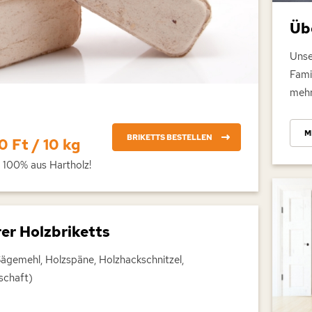
Üb
Unse
Fami
mehr
M
BRIKETTS BESTELLEN
 Ft / 10 kg
. 100% aus Hartholz!
er Holzbriketts
ägemehl, Holzspäne, Holzhackschnitzel,
schaft)