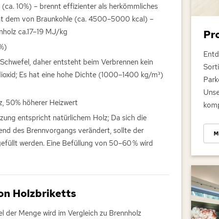
 (ca. 10%) – brennt effizienter als herkömmliches
cht dem von Braunkohle (ca. 4500–5000 kcal) –
nholz ca.17–19 MJ/kg
Pr
5%)
Entd
n Schwefel, daher entsteht beim Verbrennen kein
Sort
ioxid; Es hat eine hohe Dichte (1000–1400 kg/m³)
Park
Unse
lz, 50% höherer Heizwert
komp
ng entspricht natürlichem Holz; Da sich die
nd des Brennvorgangs verändert, sollte der
M
gefüllt werden. Eine Befüllung von 50–60 % wird
on Holzbriketts
tel der Menge wird im Vergleich zu Brennholz