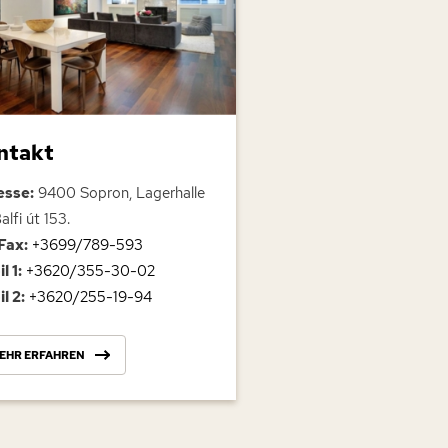
ntakt
esse:
9400 Sopron, Lagerhalle
alfi út 153.
Fax:
+3699/789-593
l 1:
+3620/355-30-02
l 2:
+3620/255-19-94
EHR ERFAHREN