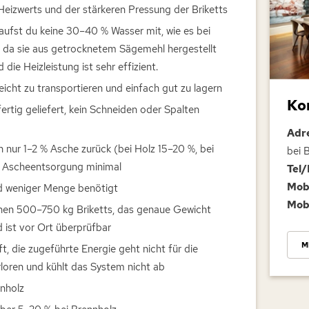
eizwerts und der stärkeren Pressung der Briketts
aufst du keine 30–40 % Wasser mit, wie es bei
t, da sie aus getrocknetem Sägemehl hergestellt
 die Heizleistung ist sehr effizient.
leicht zu transportieren und einfach gut zu lagern
Ko
tig geliefert, kein Schneiden oder Spalten
Adr
nur 1–2 % Asche zurück (bei Holz 15–20 %, bei
bei B
ie Ascheentsorgung minimal
Tel/
Mobi
rd weniger Menge benötigt
Mobi
chen 500–750 kg Briketts, das genaue Gewicht
 ist vor Ort überprüfbar
M
t, die zugeführte Energie geht nicht für die
oren und kühlt das System nicht ab
nnholz