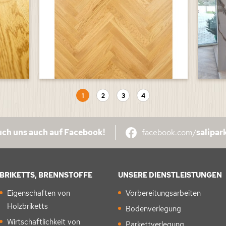
1
2
3
4
ch uns auch auf Facebook!
facebook.com/
salipar
BRIKETTS, BRENNSTOFFE
UNSERE DIENSTLEISTUNGEN
Eigenschaften von
Vorbereitungsarbeiten
Holzbriketts
Bodenverlegung
Wirtschaftlichkeit von
Parkettverlegung