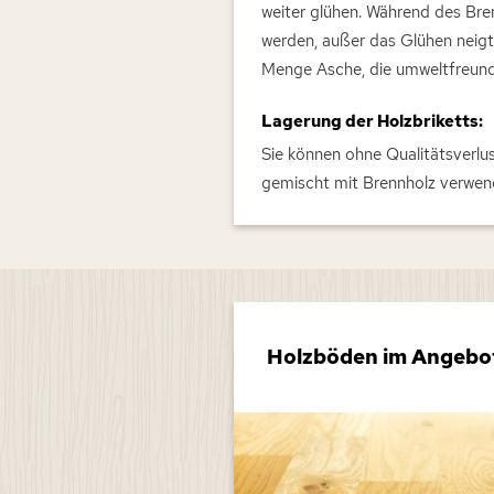
weiter glühen. Während des Bre
werden, außer das Glühen neigt
Menge Asche, die umweltfreundl
Lagerung der Holzbriketts:
Sie können ohne Qualitätsverlu
gemischt mit Brennholz verwen
r und
Holzböden im Angebo
hilfen