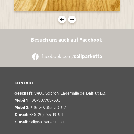
Besuch uns auch auf Facebook!
facebook.com/
saliparketta
KONTAKT
Geschäft:
9400 Sopron,
Lagerhalle bei Balfi út 153.
Mobil 1:
+36-99/789-593
Mobil 2:
+36-20/355-30-02
E-mail:
+36-20/255-19-94
E-mail:
sali@saliparketta.hu