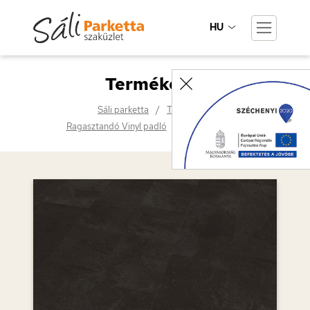
HU
Termékeink
Sáli parketta
Termékeink
Ragasztandó Vinyl padló
Charcoal Slate