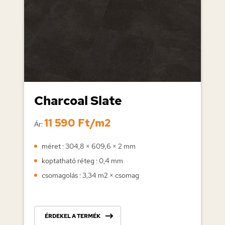
Charcoal Slate
11 590 Ft/m2
Ár:
méret : 304,8 × 609,6 × 2 mm
koptatható réteg : 0,4 mm
csomagolás : 3,34 m2 × csomag
ÉRDEKEL A TERMÉK