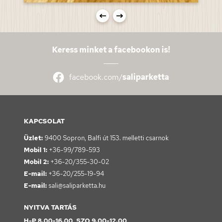
Keress minket a facebookon is!
facebook.com/
saliparketta
KAPCSOLAT
Üzlet:
9400 Sopron,
Balfi út 153. melletti csarnok
Mobil 1:
+36-99/789-593
Mobil 2:
+36-20/355-30-02
E-mail:
+36-20/255-19-94
E-mail:
sali@saliparketta.hu
NYITVA TARTÁS
H-P 8.00-16.00, SZO 9.00-12.00