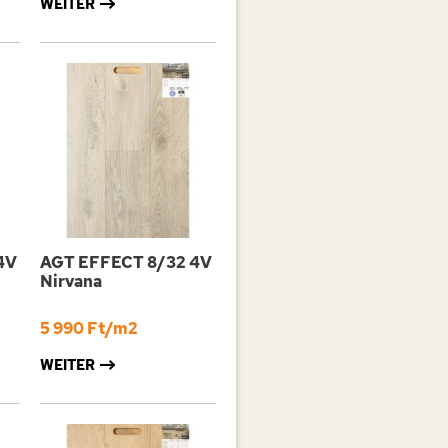
WEITER
4V
AGT EFFECT 8/32 4V
Nirvana
5 990 Ft/m2
WEITER