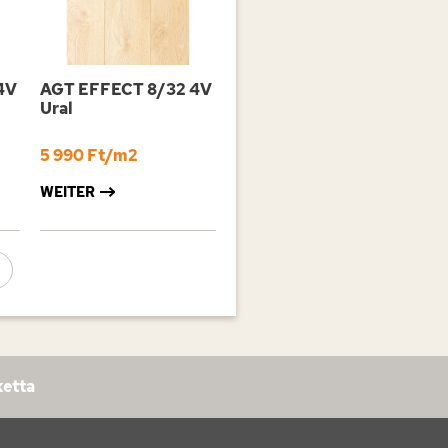
4V
AGT EFFECT 8/32 4V
Ural
5 990 Ft/m2
WEITER
ketta