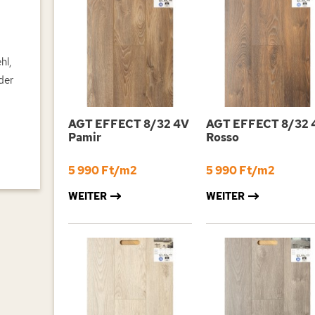
hl,
der
AGT EFFECT 8/32 4V
AGT EFFECT 8/32 
Pamir
Rosso
5 990 Ft/m2
5 990 Ft/m2
WEITER
WEITER