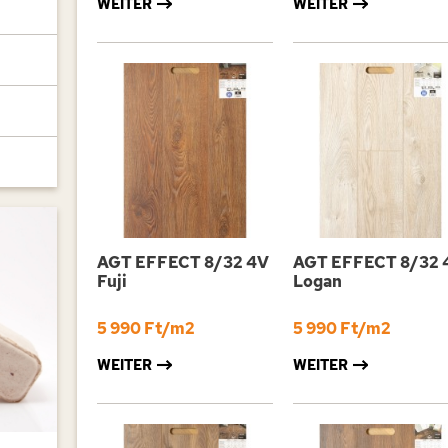
und kratzfest.
WEITER
WEITER
AGT EFFECT 8/32 4V
AGT EFFECT 8/32 
Fuji
Logan
5 990 Ft/m2
5 990 Ft/m2
WEITER
WEITER