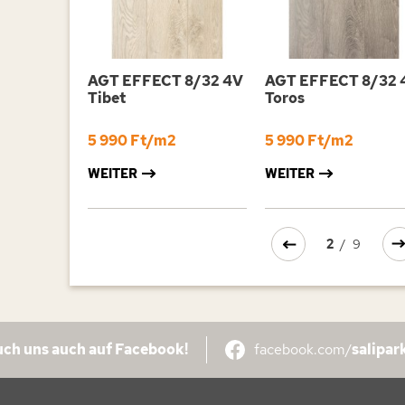
AGT EFFECT 8/32 4V
AGT EFFECT 8/32 
Tibet
Toros
5 990 Ft/m2
5 990 Ft/m2
WEITER
WEITER
2
/
9
ch uns auch auf Facebook!
facebook.com/
salipar