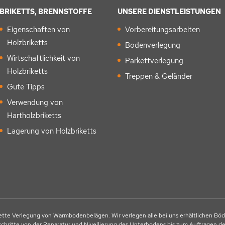
BRIKETTS, BRENNSTOFFE
UNSERE DIENSTLEISTUNGEN
Eigenschaften von
Vorbereitungsarbeiten
Holzbriketts
Bodenverlegung
Wirtschaftlichkeit von
Parkettverlegung
Holzbriketts
Treppen & Geländer
Gute Tipps
Verwendung von
Hartholzbriketts
Lagerung von Holzbriketts
tte Verlegung von Warmbodenbelägen. Wir verlegen alle bei uns erhältlichen Böd
schritte von der Reparatur und Nivellierung des Unterbodens bis zum Auftragen der