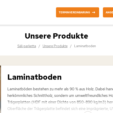
TERMINVEREINBARUNG
ANG
Unsere Produkte
Sáli parketta
Unsere Produkte
Laminatboden
Laminatboden
Laminatböden bestehen zu mehr als 90 % aus Holz. Dabei hand
herkömmliches Schnittholz, sondern um umweltfreundliches H
Trägerplatten (HDF mit einer Dichte von 850-890 kg/m3) herg
Oberfläche der Trägerplatte befindet sich eine imprägnierte, 