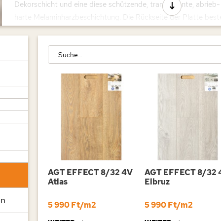
Dekorschicht und eine diese schützende, transparente, abrieb-
harte Melaminharzbeschichtung. Die Rückseite der Platte beste
Melamin-Ausgleichsschicht, die ihr eine Sandwichstruktur und Fo
Schicht die gleiche Festigkeit wie die Deckschicht aufweist. Auf
laminierte Bodenplatten nur 7-10 mm dick und können daher 
verwendet werden.
Warum sind sie vorteilhaft?
Zunächst einmal sind sie auffallend schön und einheitlich im A
stark auf Umwelteinflüsse als lebendes Holz. Ihre Farbe und ihr 
aber „künstlich” hergestellt und werkseitig kontrolliert, sodass
Farbabweichungen aufweisen. Ihre Einbauhöhe ist gering, was 
Renovierungsarbeiten von Vorteil ist. Die Paneele lassen sich m
AGT EFFECT 8/32 4V
AGT EFFECT 8/32 
Atlas
Elbruz
zusammenfügen, sodass zwischen den Elementen keine Fugen e
Oberfläche ist extrem widerstandsfähig, sie hinterlassen keine
en
5 990 Ft/m2
5 990 Ft/m2
werden durch Haushaltslösungsmittel nicht beschädigt und ihre