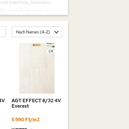
 und kratzfeste, besonders
ht ebenfalls aus einer
rmstabilität verleiht, da diese
grund ihrer Struktur sind
Nach Namen (A-Z)
auch bei Fußbodenheizungen
ussehen. Sie reagieren weniger
Muster sind zwar realistisch,
 sie keine nennenswerten
insbesondere bei
it hoher Präzision
4V
AGT EFFECT 8/32 4V
Everest
ntstehen können. Ihre
 Spuren von Zigarettenglut,
5 990 Ft/m2
 Verschleißschicht ist druck-