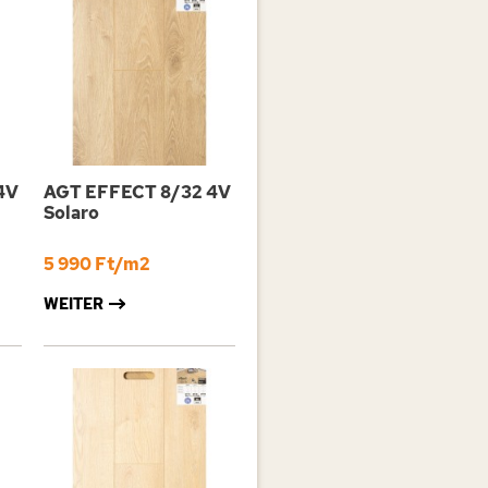
4V
AGT EFFECT 8/32 4V
Solaro
5 990 Ft/m2
WEITER