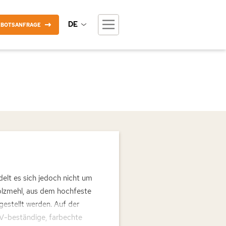
DE
EBOTSANFRAGE
elt es sich jedoch nicht um
olzmehl, aus dem hochfeste
estellt werden. Auf der
UV-beständige, farbechte