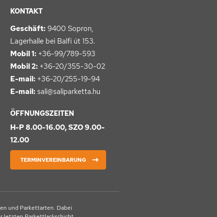
KONTAKT
Geschäft:
9400 Sopron,
Lagerhalle bei Balfi út 153.
Mobil 1:
+36-99/789-593
Mobil 2:
+36-20/355-30-02
E-mail:
+36-20/255-19-94
E-mail:
sali@saliparketta.hu
ÖFFNUNGSZEITEN
H-P 8.00-16.00, SZO 9.00-
12.00
TERMINVEREINBARUNG
en und Parkettarten. Dabei
 letzten Parkettlackschicht.