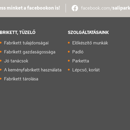
ss minket a facebookon is!
facebook.com/
salipar
BRIKETT, TÜZELŐ
SZOLGÁLTATÁSAINK
Fabrikett tulajdonságai
Előkészítő munkák
Fabrikett gazdaságossága
Padló
Jó tanácsok
Parketta
A keményfabrikett használata
Lépcső, korlát
Fabrikett tárolása