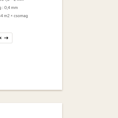
g : 0,4 mm
,34 m2 × csomag
K