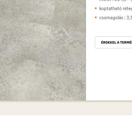
koptatható réte
csomagolás : 3
ÉRDEKEL A TERMÉ