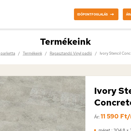
IDŐPONTFOGLALÁS
ÁR
Termékeink
i parketta
Termékeink
Ragasztandó Vinyl padló
Ivory Stencil Conc
Ivory St
Concret
11 590 Ft
Ár:
méret : 304,8 ×