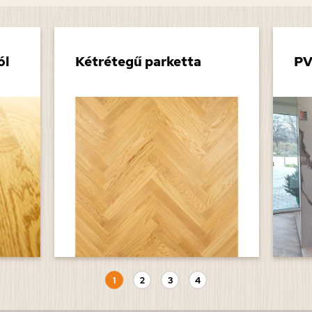
ól
Kétrétegű parketta
PV
1
2
3
4