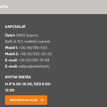
ketta
KAPCSOLAT
Üzlet:
9400 Sopron,
Balfi út 153. melletti csarnok
Mobil 1:
+36-99/789-593
Mobil 2:
+36-20/355-30-02
E-mail:
+36-20/255-19-94
E-mail:
sali@saliparketta.hu
NYITVA TARTÁS
H-P 8.00-16.00, SZO 9.00-
12.00
IDŐPONTFOGLALÁS