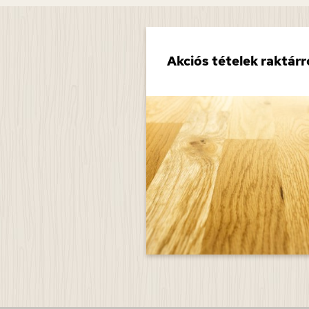
nyagok
Akciós tételek raktárr