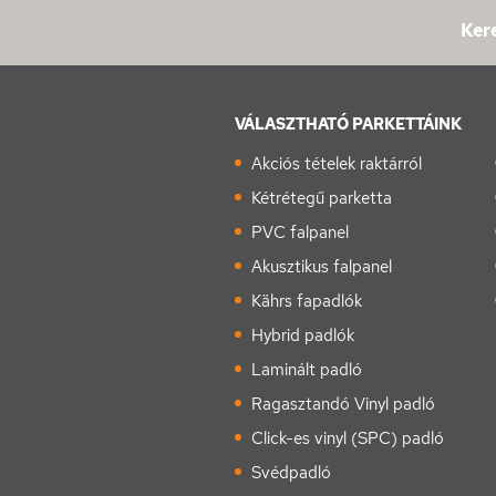
Kere
VÁLASZTHATÓ PARKETTÁINK
Akciós tételek raktárról
Kétrétegű parketta
PVC falpanel
Akusztikus falpanel
Kährs fapadlók
Hybrid padlók
Laminált padló
Ragasztandó Vinyl padló
Click-es vinyl (SPC) padló
Svédpadló