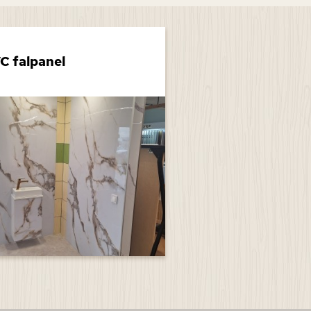
C falpanel
Akusztikus falpa