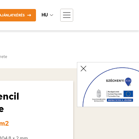
HU
AJÁNLATKÉRÉS
rete
encil
e
/m2
 304,8 × 2 mm