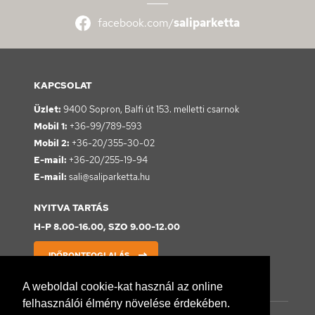
facebook.com/
saliparketta
KAPCSOLAT
Üzlet:
9400 Sopron,
Balfi út 153. melletti csarnok
Mobil 1:
+36-99/789-593
Mobil 2:
+36-20/355-30-02
E-mail:
+36-20/255-19-94
E-mail:
sali@saliparketta.hu
NYITVA TARTÁS
H-P 8.00-16.00, SZO 9.00-12.00
IDŐPONTFOGLALÁS
A weboldal cookie-kat használ az online
felhasználói élmény növelése érdekében.