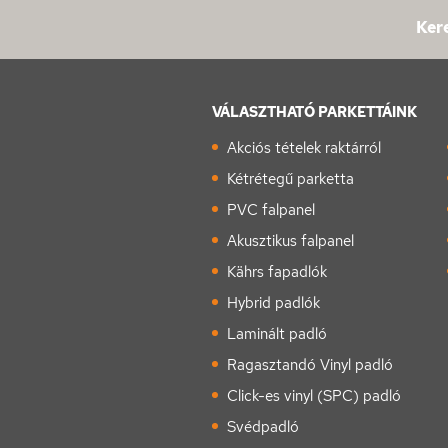
Kere
VÁLASZTHATÓ PARKETTÁINK
Akciós tételek raktárról
Kétrétegű parketta
PVC falpanel
Akusztikus falpanel
Kährs fapadlók
Hybrid padlók
Laminált padló
Ragasztandó Vinyl padló
Click-es vinyl (SPC) padló
Svédpadló