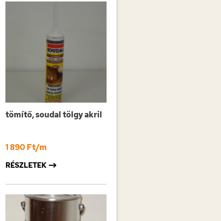
tömítő, soudal tölgy akril
1 890 Ft/m
RÉSZLETEK