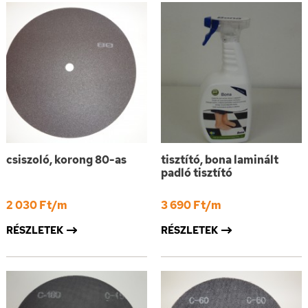
csiszoló, korong 80-as
tisztító, bona laminált
padló tisztító
2 030 Ft/m
3 690 Ft/m
RÉSZLETEK
RÉSZLETEK