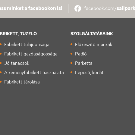
ss minket a facebookon is!
facebook.com/
salipar
BRIKETT, TÜZELŐ
SZOLGÁLTATÁSAINK
Fabrikett tulajdonságai
Előkészítő munkák
Fabrikett gazdaságossága
Padló
Jó tanácsok
Parketta
A keményfabrikett használata
Lépcső, korlát
Fabrikett tárolása