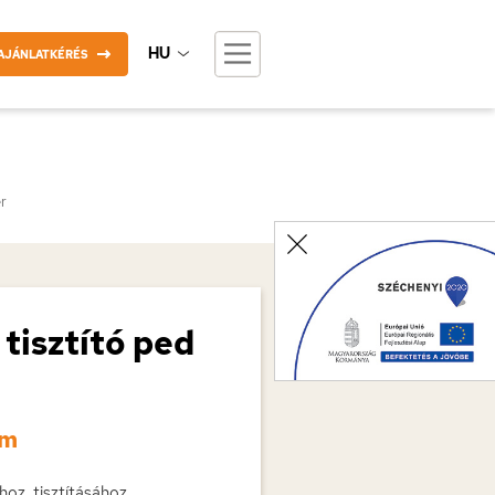
HU
AJÁNLATKÉRÉS
r
 tisztító ped
/m
hoz, tisztításához