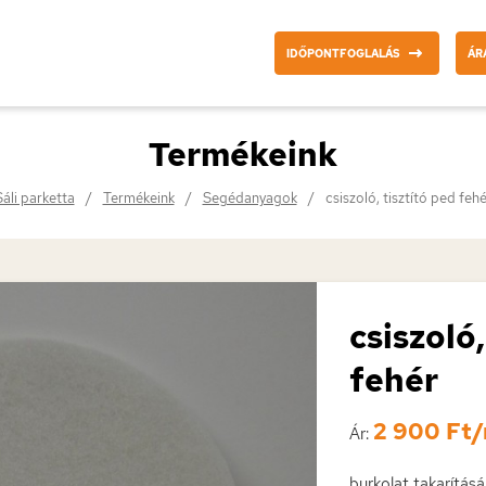
IDŐPONTFOGLALÁS
ÁR
Termékeink
Sáli parketta
Termékeink
Segédanyagok
csiszoló, tisztító ped fehé
csiszoló,
fehér
2 900 Ft
Ár:
burkolat takarításá