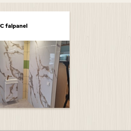
C falpanel
Akusztikus falpa