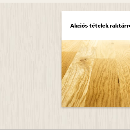
nyagok
Akciós tételek raktárr