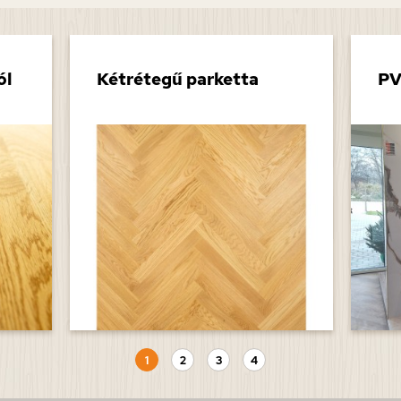
ól
Kétrétegű parketta
PV
1
2
3
4