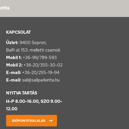
ketta
KAPCSOLAT
Üzlet:
9400 Sopron,
Balfi út 153. melletti csarnok
Mobil 1:
+36-99/789-593
Mobil 2:
+36-20/355-30-02
E-mail:
+36-20/255-19-94
E-mail:
sali@saliparketta.hu
NYITVA TARTÁS
H-P 8.00-16.00, SZO 9.00-
12.00
IDŐPONTFOGLALÁS